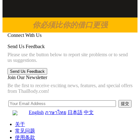
你必须比你的借口更强
Connect With Us
Send Us Feedback
Please use the button below to report site problems or to send
us suggestions.
Join Our Newsletter
Be the first to receive exciting news, features, and special offers
from ThaiBody.com!
English
ภาษาไทย
日本語
中文
关于
常见问题
使用条款