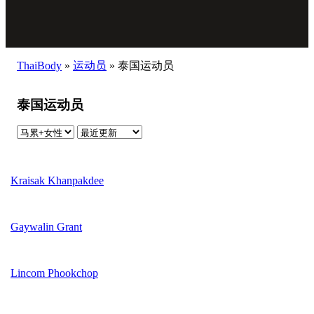
ThaiBody
»
运动员
»
泰国运动员
泰国运动员
Kraisak Khanpakdee
Gaywalin Grant
Lincom Phookchop