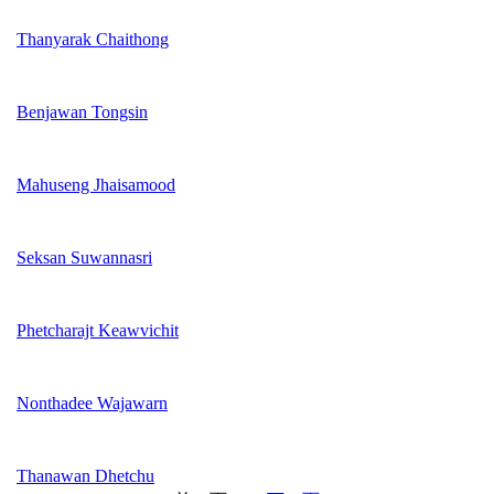
Thanyarak Chaithong
Benjawan Tongsin
Mahuseng Jhaisamood
Seksan Suwannasri
Phetcharajt Keawvichit
Nonthadee Wajawarn
Thanawan Dhetchu