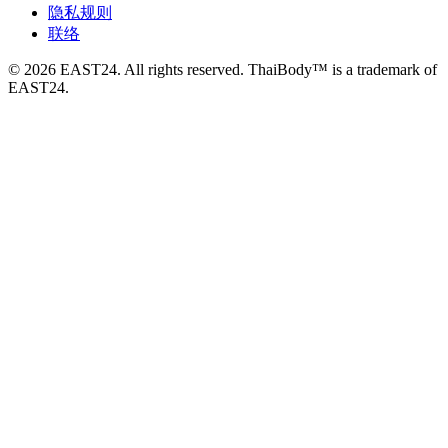
隐私规则
联络
© 2026 EAST24. All rights reserved. ThaiBody™ is a trademark of
EAST24.