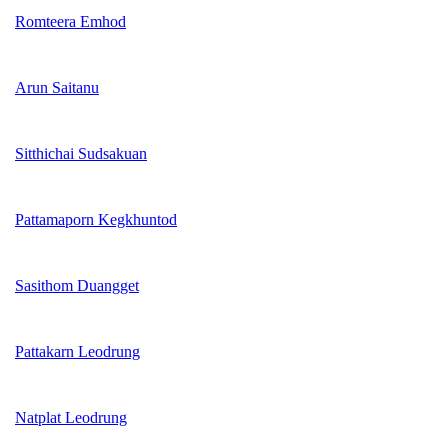
Romteera Emhod
Arun Saitanu
Sitthichai Sudsakuan
Pattamaporn Kegkhuntod
Sasithom Duangget
Pattakarn Leodrung
Natplat Leodrung