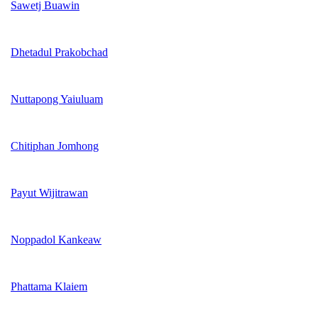
Sawetj Buawin
Dhetadul Prakobchad
Nuttapong Yaiuluam
Chitiphan Jomhong
Payut Wijitrawan
Noppadol Kankeaw
Phattama Klaiem