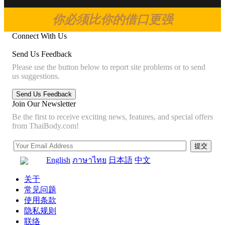
你必须比你的借口更强
Connect With Us
Send Us Feedback
Please use the button below to report site problems or to send
us suggestions.
Join Our Newsletter
Be the first to receive exciting news, features, and special offers
from ThaiBody.com!
English
ภาษาไทย
日本語
中文
关于
常见问题
使用条款
隐私规则
联络