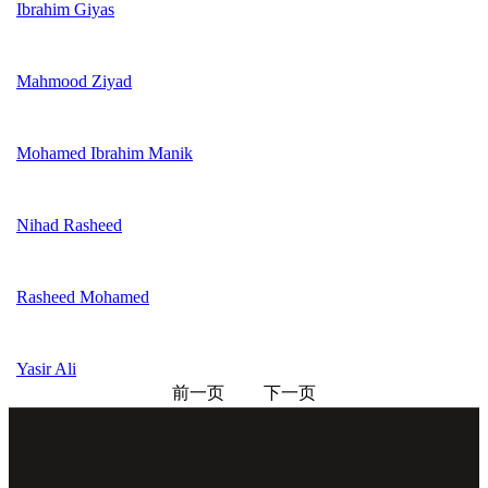
Ibrahim Giyas
Mahmood Ziyad
Mohamed Ibrahim Manik
Nihad Rasheed
Rasheed Mohamed
Yasir Ali
前一页
下一页