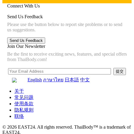
Connect With Us
Send Us Feedback
Please use the button below to report site problems or to send
us suggestions.
Join Our Newsletter
Be the first to receive exciting news, features, and special offers
from ThaiBody.com!
English
ภาษาไทย
日本語
中文
关于
常见问题
使用条款
隐私规则
联络
© 2026 EAST24. All rights reserved. ThaiBody™ is a trademark of
EAST24.