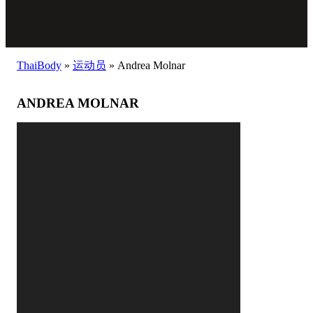
ThaiBody
»
运动员
»
Andrea Molnar
ANDREA MOLNAR