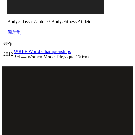
Body-Classic Athlete / Body-Fitness Athlete
匈牙利
竞争
WBPF World Championships
2012
3
rd
— Women Model Physique 170cm