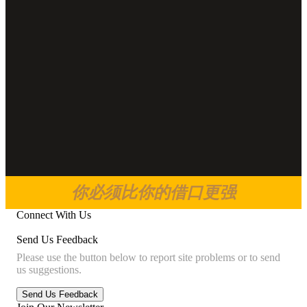
你必须比你的借口更强
Connect With Us
Send Us Feedback
Please use the button below to report site problems or to send
us suggestions.