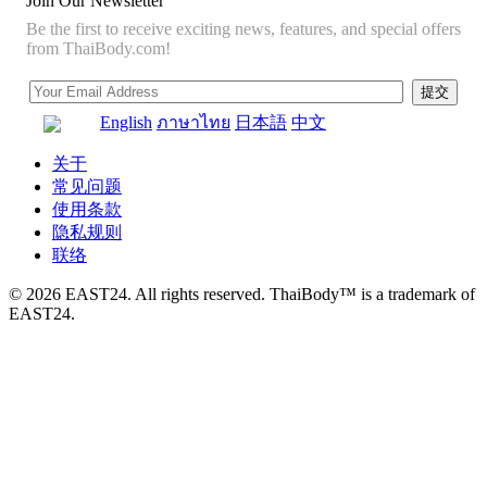
Join Our Newsletter
Be the first to receive exciting news, features, and special offers
from ThaiBody.com!
English
ภาษาไทย
日本語
中文
关于
常见问题
使用条款
隐私规则
联络
© 2026 EAST24. All rights reserved. ThaiBody™ is a trademark of
EAST24.