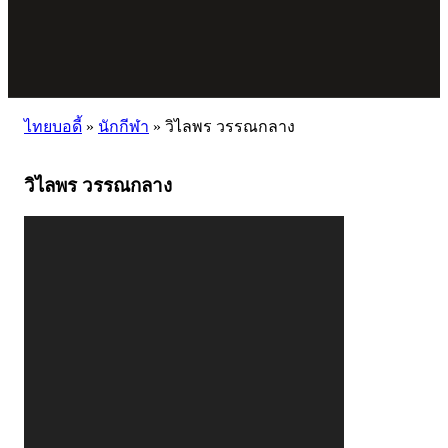
ไทยบอดี้
»
นักกีฬา
»
วิไลพร วรรณกลาง
วิไลพร วรรณกลาง