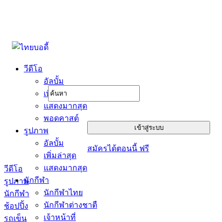
วีดีโอ
อัลบั้ม
เพิ่มล่าสุด
แสดงมากสุด
พอดคาสต์
รูปภาพ
อัลบั้ม
สมัครได้ตอนนี้ ฟรี
เพิ่มล่าสุด
แสดงมากสุด
วีดีโอ
นักกีฬา
รูปภาพ
นักกีฬาไทย
นักกีฬา
นักกีฬาต่างชาตื
ช้อปปิ้ง
เจ้าหน้าที่
รถเข็น