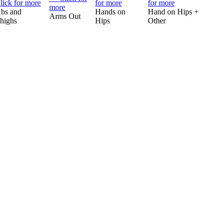
bs and
Hands on
Hand on Hips +
Arms Out
highs
Hips
Other