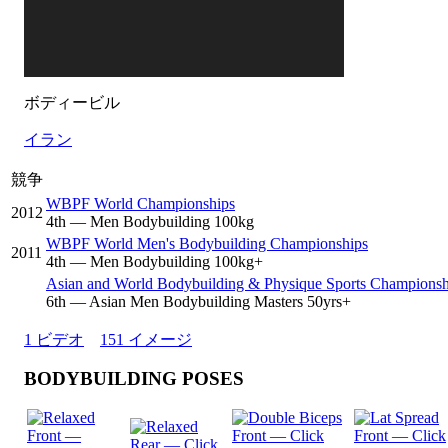
ボディービル
イラン
競争
WBPF World Championships
2012
4
th
— Men Bodybuilding 100kg
WBPF World Men's Bodybuilding Championships
2011
4
th
— Men Bodybuilding 100kg+
Asian and World Bodybuilding & Physique Sports Championsh
6
th
— Asian Men Bodybuilding Masters 50yrs+
1 ビデオ
151 イメージ
BODYBUILDING POSES