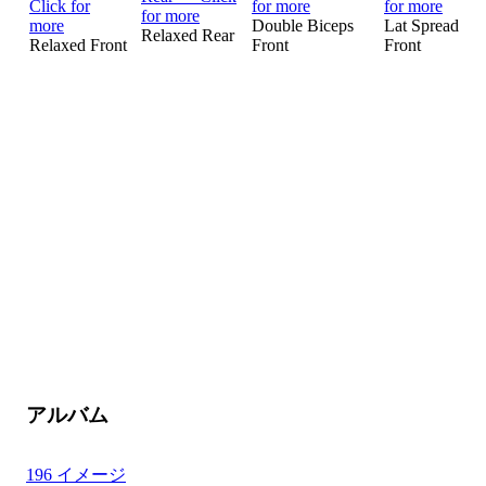
Double Biceps
Lat Spread
Relaxed Rear
Relaxed Front
Front
Front
アルバム
196 イメージ