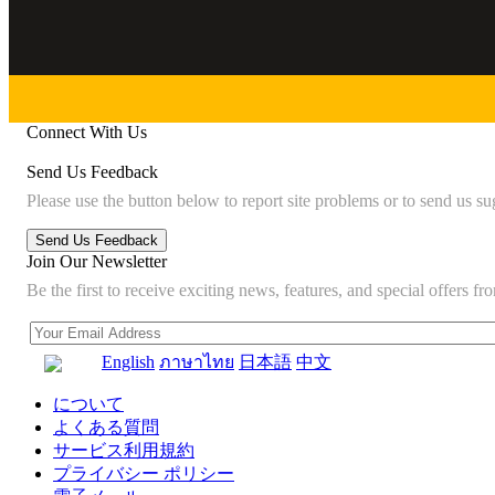
Connect With Us
Send Us Feedback
Please use the button below to report site problems or to send us su
Join Our Newsletter
Be the first to receive exciting news, features, and special offers
English
ภาษาไทย
日本語
中文
について
よくある質問
サービス利用規約
プライバシー ポリシー