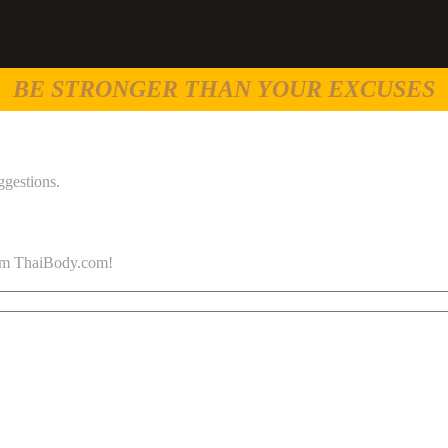
BE STRONGER THAN YOUR EXCUSES
ggestions.
 from ThaiBody.com!