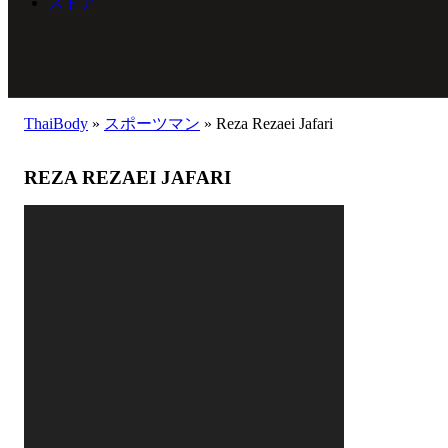
ストア
ThaiBody
»
スポーツマン
»
Reza Rezaei Jafari
REZA REZAEI JAFARI