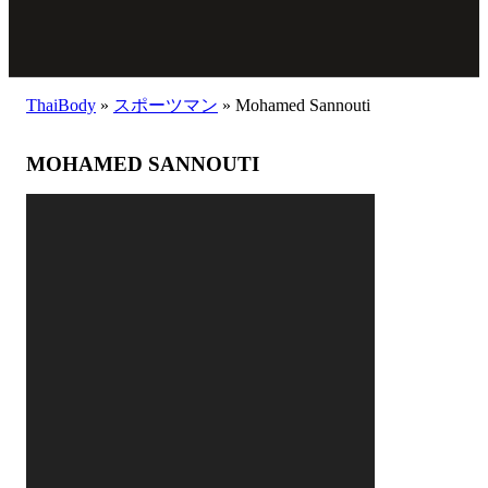
ThaiBody
»
スポーツマン
»
Mohamed Sannouti
MOHAMED SANNOUTI