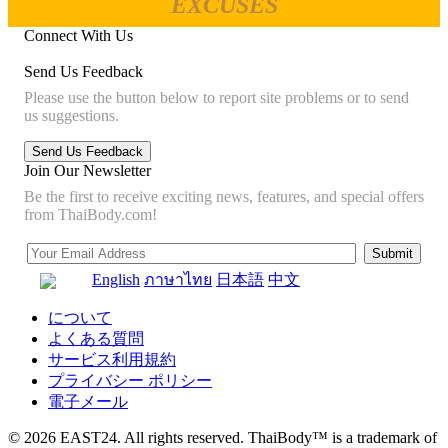
EXCUSES
Connect With Us
Send Us Feedback
Please use the button below to report site problems or to send
us suggestions.
Join Our Newsletter
Be the first to receive exciting news, features, and special offers
from ThaiBody.com!
English
ภาษาไทย
日本語
中文
について
よくある質問
サービス利用規約
プライバシー ポリシー
電子メール
© 2026 EAST24. All rights reserved. ThaiBody™ is a trademark of