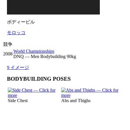
ボディービル
モロッコ
競争
World Championships
2008
DNQ
— Men Bodybuilding 90kg
9 イメージ
BODYBUILDING POSES
Side Chest
Abs and Thighs