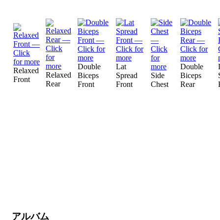
Double
Lat
Double
Relaxed
Relaxed
Biceps
Spread
Side
Biceps
Front
Rear
Front
Front
Chest
Rear
アルバム