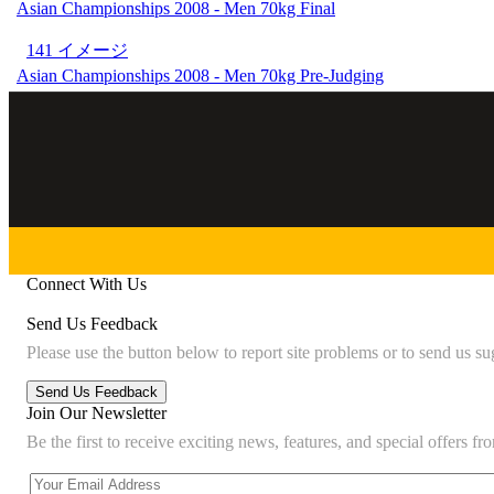
Asian Championships 2008 - Men 70kg Final
141 イメージ
Asian Championships 2008 - Men 70kg Pre-Judging
Connect With Us
Send Us Feedback
Please use the button below to report site problems or to send us su
Join Our Newsletter
Be the first to receive exciting news, features, and special offers