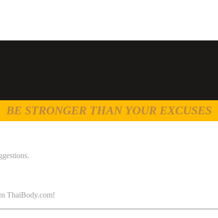
BE STRONGER THAN YOUR EXCUSES
ggestions.
 from ThaiBody.com!