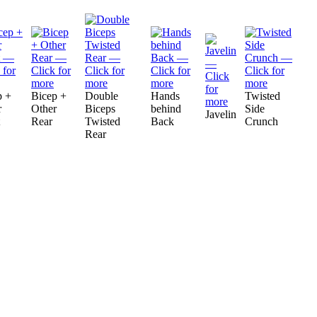
p +
Bicep +
Double
Hands
Twisted
r
Other
Biceps
behind
Side
Javelin
Rear
Twisted
Back
Crunch
Rear