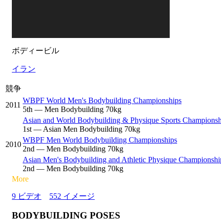
ボディービル
イラン
競争
WBPF World Men's Bodybuilding Championships
2011
5
th
— Men Bodybuilding 70kg
Asian and World Bodybuilding & Physique Sports Championsh
1
st
— Asian Men Bodybuilding 70kg
WBPF Men World Bodybuilding Championships
2010
2
nd
— Men Bodybuilding 70kg
Asian Men's Bodybuilding and Athletic Physique Championshi
2
nd
— Men Bodybuilding 70kg
More
9 ビデオ
552 イメージ
BODYBUILDING POSES