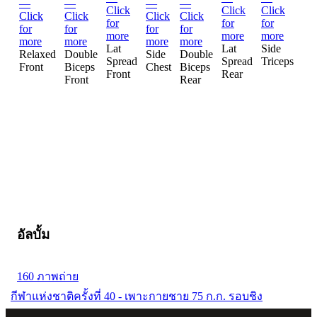
Lat
Lat
Side
Ab
Relaxed
Double
Side
Double
Spread
Spread
Triceps
an
Front
Biceps
Chest
Biceps
Front
Rear
Th
Front
Rear
อัลบั้ม
160 ภาพถ่าย
กีฬาแห่งชาติครั้งที่ 40 - เพาะกายชาย 75 ก.ก. รอบชิง