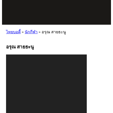
ไทยบอดี้
»
นักกีฬา
»
อรุณ สายธะนู
อรุณ สายธะนู