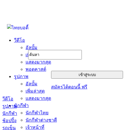
วีดีโอ
อัลบั้ม
เพิ่มล่าสุด
แสดงมากสุด
พอดคาสต์
รูปภาพ
อัลบั้ม
สมัครได้ตอนนี้ ฟรี
เพิ่มล่าสุด
แสดงมากสุด
วีดีโอ
นักกีฬา
รูปภาพ
นักกีฬาไทย
นักกีฬา
นักกีฬาต่างชาตื
ช้อปปิ้ง
เจ้าหน้าที่
รถเข็น