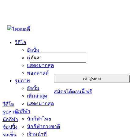
วีดีโอ
อัลบั้ม
เพิ่มล่าสุด
แสดงมากสุด
พอดคาสต์
รูปภาพ
อัลบั้ม
สมัครได้ตอนนี้ ฟรี
เพิ่มล่าสุด
แสดงมากสุด
วีดีโอ
นักกีฬา
รูปภาพ
นักกีฬาไทย
นักกีฬา
นักกีฬาต่างชาตื
ช้อปปิ้ง
เจ้าหน้าที่
รถเข็น