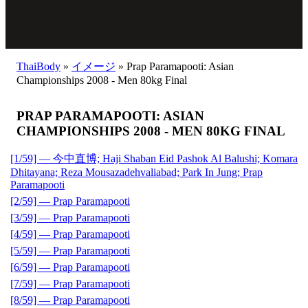
ThaiBody
»
イメージ
»
Prap Paramapooti: Asian
Championships 2008 - Men 80kg Final
PRAP PARAMAPOOTI: ASIAN
CHAMPIONSHIPS 2008 - MEN 80KG FINAL
[1/59] — 今中直博; Haji Shaban Eid Pashok Al Balushi; Komara
Dhitayana; Reza Mousazadehvaliabad; Park In Jung; Prap
Paramapooti
[2/59] — Prap Paramapooti
[3/59] — Prap Paramapooti
[4/59] — Prap Paramapooti
[5/59] — Prap Paramapooti
[6/59] — Prap Paramapooti
[7/59] — Prap Paramapooti
[8/59] — Prap Paramapooti