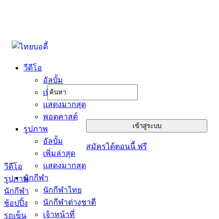
วีดีโอ
อัลบั้ม
เพิ่มล่าสุด
แสดงมากสุด
พอดคาสต์
รูปภาพ
อัลบั้ม
สมัครได้ตอนนี้ ฟรี
เพิ่มล่าสุด
แสดงมากสุด
วีดีโอ
นักกีฬา
รูปภาพ
นักกีฬาไทย
นักกีฬา
นักกีฬาต่างชาตื
ช้อปปิ้ง
เจ้าหน้าที่
รถเข็น