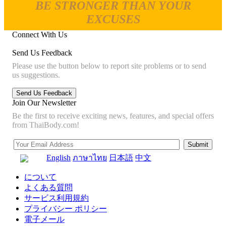
BE STRONGER THAN YOUR
EXCUSES
Connect With Us
Send Us Feedback
Please use the button below to report site problems or to send
us suggestions.
Join Our Newsletter
Be the first to receive exciting news, features, and special offers
from ThaiBody.com!
English
ภาษาไทย
日本語
中文
について
よくある質問
サービス利用規約
プライバシー ポリシー
電子メール