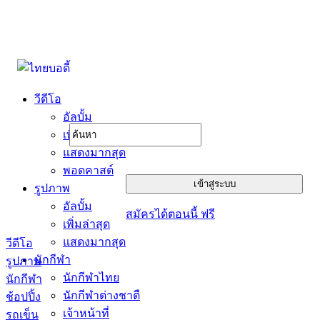
วีดีโอ
อัลบั้ม
เพิ่มล่าสุด
แสดงมากสุด
พอดคาสต์
รูปภาพ
อัลบั้ม
สมัครได้ตอนนี้ ฟรี
เพิ่มล่าสุด
แสดงมากสุด
วีดีโอ
นักกีฬา
รูปภาพ
นักกีฬาไทย
นักกีฬา
นักกีฬาต่างชาตื
ช้อปปิ้ง
เจ้าหน้าที่
รถเข็น