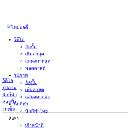
วีดีโอ
อัลบั้ม
เพิ่มล่าสุด
แสดงมากสุด
พอดคาสต์
รูปภาพ
วีดีโอ
อัลบั้ม
รูปภาพ
เพิ่มล่าสุด
นักกีฬา
แสดงมากสุด
ช้อปปิ้ง
นักกีฬา
รถเข็น
นักกีฬาไทย
นักกีฬาต่างชาตื
เจ้าหน้าที่