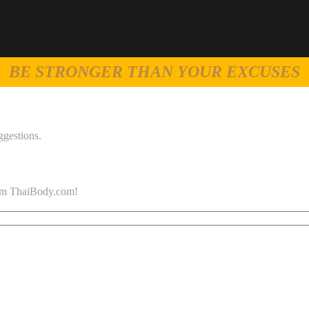
BE STRONGER THAN YOUR EXCUSES
ggestions.
 from ThaiBody.com!