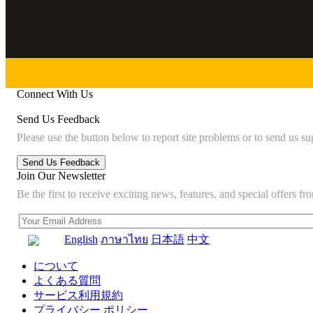
Connect With Us
Send Us Feedback
Please use the button below to report site problems or to send us su
Join Our Newsletter
Be the first to receive exciting news, features, and special offers
English
ภาษาไทย
日本語
中文
について
よくある質問
サービス利用規約
プライバシー ポリシー