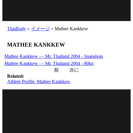
ThaiBody
»
イメージ
»
Mathee Kankkew
MATHEE KANKKEW
Mathee Kankkew — Mr. Thailand 2004 - Snapshots
Mathee Kankkew — Mr. Thailand 2004 - 80kg
前
次に
Related:
Athlete Profile: Mathee Kankkew