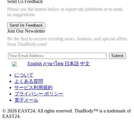
Send Us Feedback
Please use the button below to report site problems or to send
us suggestions.
Join Our Newsletter
Be the first to receive exciting news, features, and special offers
from ThaiBody.com!
English
ภาษาไทย
日本語
中文
について
よくある質問
サービス利用規約
プライバシー ポリシー
電子メール
© 2026 EAST24. All rights reserved. ThaiBody™ is a trademark of
EAST24.