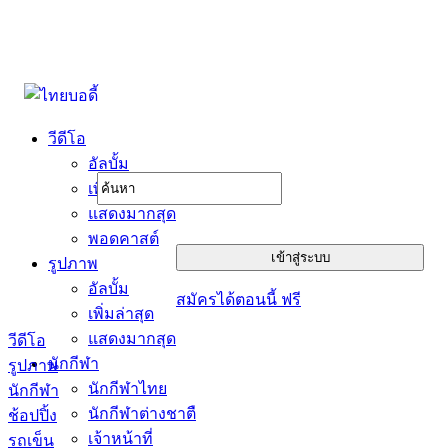
วีดีโอ
อัลบั้ม
เพิ่มล่าสุด
แสดงมากสุด
พอดคาสต์
รูปภาพ
อัลบั้ม
สมัครได้ตอนนี้ ฟรี
เพิ่มล่าสุด
แสดงมากสุด
วีดีโอ
นักกีฬา
รูปภาพ
นักกีฬาไทย
นักกีฬา
นักกีฬาต่างชาตื
ช้อปปิ้ง
เจ้าหน้าที่
รถเข็น