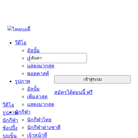
วีดีโอ
อัลบั้ม
เพิ่มล่าสุด
แสดงมากสุด
พอดคาสต์
รูปภาพ
อัลบั้ม
สมัครได้ตอนนี้ ฟรี
เพิ่มล่าสุด
แสดงมากสุด
วีดีโอ
นักกีฬา
รูปภาพ
นักกีฬาไทย
นักกีฬา
นักกีฬาต่างชาตื
ช้อปปิ้ง
เจ้าหน้าที่
รถเข็น