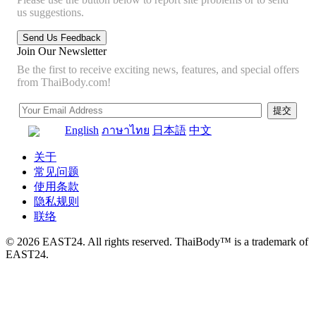
us suggestions.
Join Our Newsletter
Be the first to receive exciting news, features, and special offers
from ThaiBody.com!
English
ภาษาไทย
日本語
中文
关于
常见问题
使用条款
隐私规则
联络
© 2026 EAST24. All rights reserved. ThaiBody™ is a trademark of
EAST24.