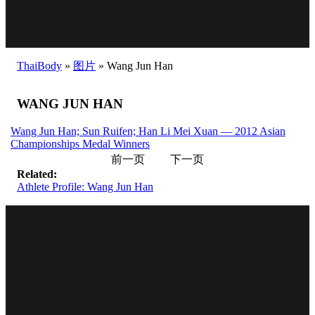
ThaiBody
»
图片
»
Wang Jun Han
WANG JUN HAN
Wang Jun Han; Sun Ruifen; Han Li Mei Xuan — 2012 Asian
Championships Medal Winners
前一页
下一页
Related:
Athlete Profile: Wang Jun Han