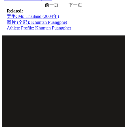
前一页
下一页
Related:
竞争: Mr. Thailand (2004年)
图片 (全部): Khuntan Puangphet
Athlete Profile: Khuntan Puangphet