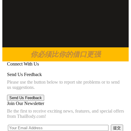
你必须比你的借口更强
Connect With Us
Send Us Feedback
Please use the button below to report site problems or to send
us suggestions.
Join Our Newsletter
Be the first to receive exciting news, features, and special offers
from ThaiBody.com!