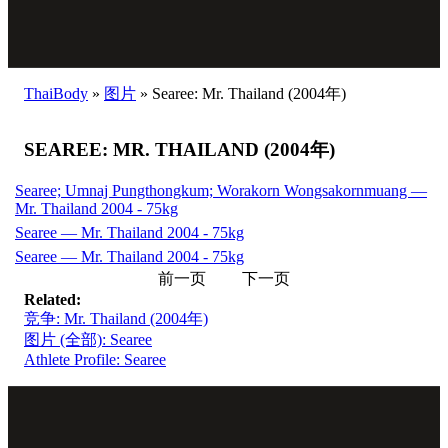
ThaiBody
»
图片
»
Searee: Mr. Thailand (2004年)
SEAREE: MR. THAILAND (2004年)
Searee; Umnaj Pungthongkum; Worakorn Wongsakornmuang —
Mr. Thailand 2004 - 75kg
Searee — Mr. Thailand 2004 - 75kg
Searee — Mr. Thailand 2004 - 75kg
前一页
下一页
Related:
竞争: Mr. Thailand (2004年)
图片 (全部): Searee
Athlete Profile: Searee