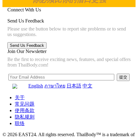
Connect With Us
Send Us Feedback
Please use the button below to report site problems or to send
us suggestions.
Join Our Newsletter
Be the first to receive exciting news, features, and special offers
from ThaiBody.com!
English
ภาษาไทย
日本語
中文
关于
常见问题
使用条款
隐私规则
联络
© 2026 EAST24. All rights reserved. ThaiBody™ is a trademark of