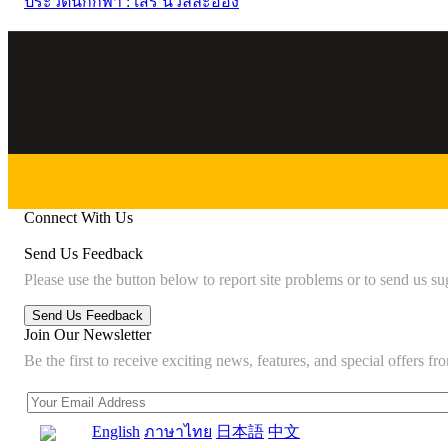
ประวัตินักกีฬา : เสรี นวลละออง
Connect With Us
Send Us Feedback
Please use the button below to report site problems or to send us su
Join Our Newsletter
Be the first to receive exciting news, features, and special offers
English
ภาษาไทย
日本語
中文