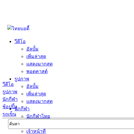
วีดีโอ
อัลบั้ม
เพิ่มล่าสุด
แสดงมากสุด
พอดคาสต์
รูปภาพ
วีดีโอ
อัลบั้ม
รูปภาพ
เพิ่มล่าสุด
นักกีฬา
แสดงมากสุด
ช้อปปิ้ง
นักกีฬา
รถเข็น
นักกีฬาไทย
นักกีฬาต่างชาตื
เจ้าหน้าที่