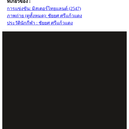
ที่เกี่ยวข้อง :
การแข่งขัน: มิสเตอร์ไทยแลนด์ (2547)
ภาพถ่าย (ดูทั้งหมด): ชัยยศ ศรีแก้วแดง
ประวัตินักกีฬา : ชัยยศ ศรีแก้วแดง