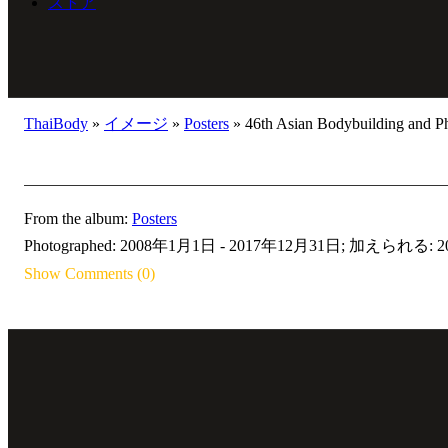
ストア
ThaiBody
»
イメージ
»
Posters
»
46th Asian Bodybuilding and Ph
From the album:
Posters
Photographed: 2008年1月1日 - 2017年12月31日; 加えられる: 20
Show Comments (0)