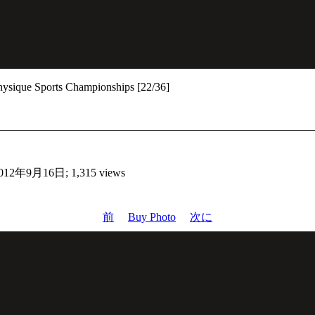
ysique Sports Championships [22/36]
12年9月16日; 1,315 views
前
Buy Photo
次に