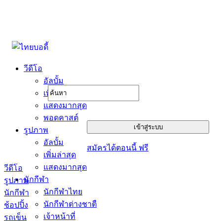
วีดีโอ
อัลบั้ม
เพิ่มล่าสุด
แสดงมากสุด
พอดคาสต์
รูปภาพ
อัลบั้ม
สมัครได้ตอนนี้ ฟรี
เพิ่มล่าสุด
แสดงมากสุด
วีดีโอ
นักกีฬา
รูปภาพ
นักกีฬาไทย
นักกีฬา
นักกีฬาต่างชาตื
ช้อปปิ้ง
เจ้าหน้าที่
รถเข็น