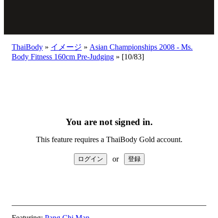
ThaiBody
»
イメージ
»
Asian Championships 2008 - Ms.
Body Fitness 160cm Pre-Judging
»
[10/83]
You are not signed in.
This feature requires a ThaiBody Gold account.
or
Featuring:
Pang Chi Man