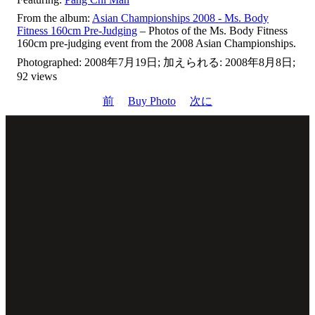
From the album:
Asian Championships 2008 - Ms. Body
Fitness 160cm Pre-Judging
– Photos of the Ms. Body Fitness
160cm pre-judging event from the 2008 Asian Championships.
Photographed: 2008年7月19日; 加えられる: 2008年8月8日;
92 views
前
Buy Photo
次に