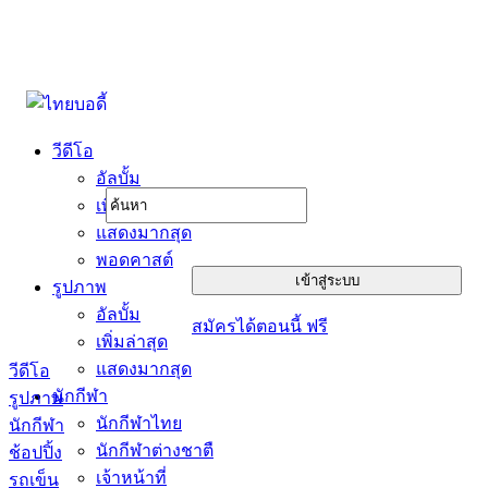
วีดีโอ
อัลบั้ม
เพิ่มล่าสุด
แสดงมากสุด
พอดคาสต์
รูปภาพ
อัลบั้ม
สมัครได้ตอนนี้ ฟรี
เพิ่มล่าสุด
แสดงมากสุด
วีดีโอ
นักกีฬา
รูปภาพ
นักกีฬาไทย
นักกีฬา
นักกีฬาต่างชาตื
ช้อปปิ้ง
เจ้าหน้าที่
รถเข็น