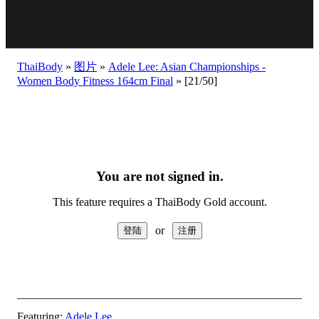
ThaiBody
»
图片
»
Adele Lee: Asian Championships -
Women Body Fitness 164cm Final
»
[21/50]
You are not signed in.
This feature requires a ThaiBody Gold account.
or
Featuring:
Adele Lee