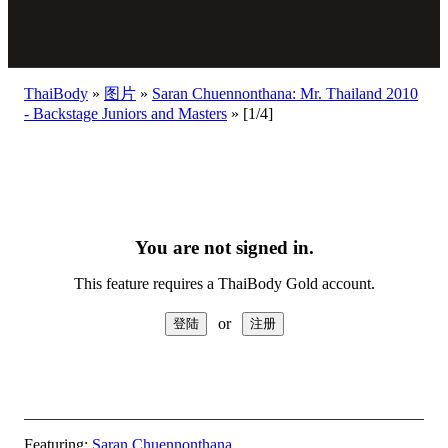
ThaiBody
»
图片
»
Saran Chuennonthana: Mr. Thailand 2010
- Backstage Juniors and Masters
»
[1/4]
You are not signed in.
This feature requires a ThaiBody Gold account.
or
Featuring:
Saran Chuennonthana