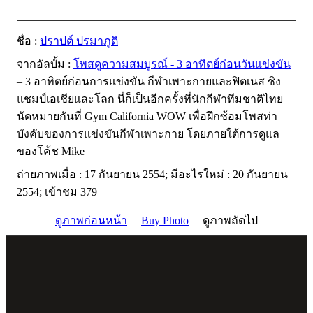
ชื่อ :
ปราปต์ ปรมาภูติ
จากอัลบั้ม :
โพสดูความสมบูรณ์ - 3 อาทิตย์ก่อนวันแข่งขัน
– 3 อาทิตย์ก่อนการแข่งขัน กีฬาเพาะกายและฟิตเนส ชิง
แชมป์เอเชียและโลก นี่ก็เป็นอีกครั้งที่นักกีฬาทีมชาติไทย
นัดหมายกันที่ Gym California WOW เพื่อฝึกซ้อมโพสท่า
บังคับของการแข่งขันกีฬาเพาะกาย โดยภายใต้การดูแล
ของโค้ช Mike
ถ่ายภาพเมื่อ : 17 กันยายน 2554; มีอะไรใหม่ : 20 กันยายน
2554; เข้าชม 379
ดูภาพก่อนหน้า
Buy Photo
ดูภาพถัดไป