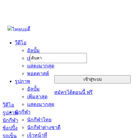
วีดีโอ
อัลบั้ม
เพิ่มล่าสุด
แสดงมากสุด
พอดคาสต์
รูปภาพ
อัลบั้ม
สมัครได้ตอนนี้ ฟรี
เพิ่มล่าสุด
แสดงมากสุด
วีดีโอ
นักกีฬา
รูปภาพ
นักกีฬาไทย
นักกีฬา
นักกีฬาต่างชาตื
ช้อปปิ้ง
เจ้าหน้าที่
รถเข็น