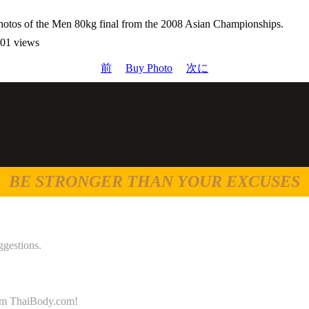
otos of the Men 80kg final from the 2008 Asian Championships.
1 views
前
Buy Photo
次に
BE STRONGER THAN YOUR EXCUSES
ggestions.
 from ThaiBody.com!