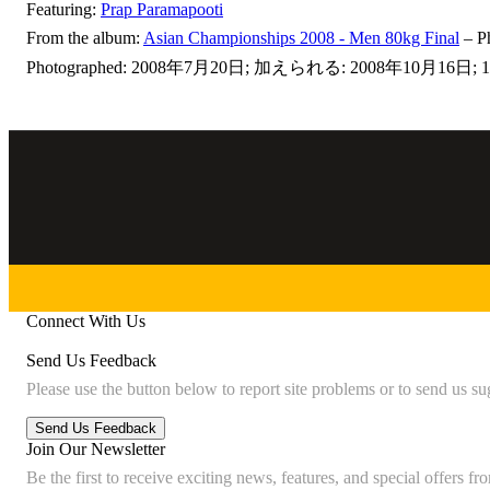
Featuring:
Prap Paramapooti
From the album:
Asian Championships 2008 - Men 80kg Final
– Ph
Photographed: 2008年7月20日; 加えられる: 2008年10月16日; 10
Connect With Us
Send Us Feedback
Please use the button below to report site problems or to send us su
Join Our Newsletter
Be the first to receive exciting news, features, and special offers