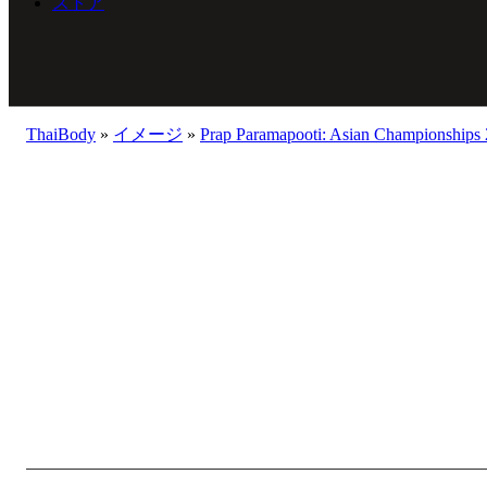
ストア
ThaiBody
»
イメージ
»
Prap Paramapooti: Asian Championships 