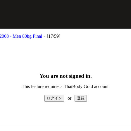
2008 - Men 80kg Final
»
[17/59]
You are not signed in.
This feature requires a ThaiBody Gold account.
or