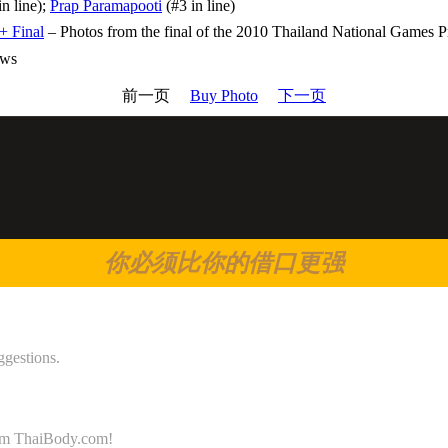
in line);
Prap Paramapooti
(#3 in line)
+ Final
– Photos from the final of the 2010 Thailand National Games 
ews
前一页
Buy Photo
下一页
你必须比你的借口更强
ggestions.
 from ThaiBody.com!