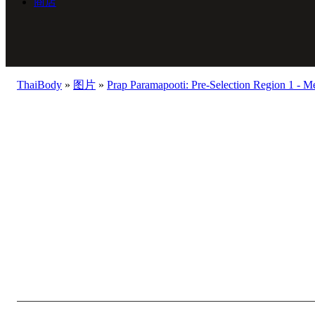
商店
ThaiBody
»
图片
»
Prap Paramapooti: Pre-Selection Region 1 - 