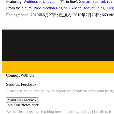
Featuring:
Wuttinon Prichavudhi
(#1 in line);
Samard Suansuk
(#2 
From the album:
Pre-Selection Region 1 - Men Bodybuilding 90kg
Photographed: 2010年6月27日; 已加入: 2010年7月28日; 669 vi
Connect With Us
Send Us Feedback
Please use the button below to report site problems or to send us su
Join Our Newsletter
Be the first to receive exciting news, features, and special offers