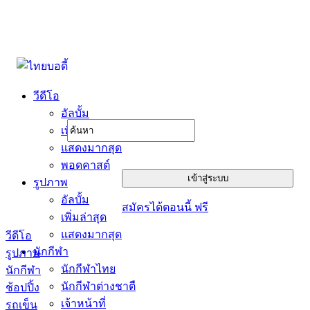
วีดีโอ
อัลบั้ม
เพิ่มล่าสุด
แสดงมากสุด
พอดคาสต์
รูปภาพ
อัลบั้ม
สมัครได้ตอนนี้ ฟรี
เพิ่มล่าสุด
แสดงมากสุด
วีดีโอ
นักกีฬา
รูปภาพ
นักกีฬาไทย
นักกีฬา
นักกีฬาต่างชาตื
ช้อปปิ้ง
เจ้าหน้าที่
รถเข็น