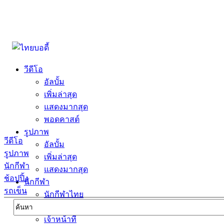
วีดีโอ
อัลบั้ม
เพิ่มล่าสุด
แสดงมากสุด
พอดคาสต์
รูปภาพ
วีดีโอ
อัลบั้ม
รูปภาพ
เพิ่มล่าสุด
นักกีฬา
แสดงมากสุด
ช้อปปิ้ง
นักกีฬา
รถเข็น
นักกีฬาไทย
นักกีฬาต่างชาตื
เจ้าหน้าที่