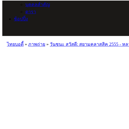
บุคคลสำคัญ
ดารา
ช้อปปิ้ง
ไทยบอดี้
»
ภาพถ่าย
»
วันชนะ สวัสดี: สยามคลาสสิค 2555 - ห