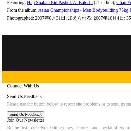
Featuring:
Haji Shaban Eid Pashok Al Balushi
(#1 in line);
Chan Y
From the album:
Asian Championships - Men Bodybuilding 75kg F
Photographed: 2007年8月31日; 加えられる: 2007年10月4日; 352
Connect With Us
Send Us Feedback
Please use the button below to report site problems or to send us su
Join Our Newsletter
Be the first to receive exciting news, features, and special offers