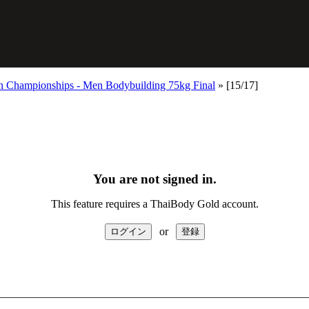
an Championships - Men Bodybuilding 75kg Final
»
[15/17]
You are not signed in.
This feature requires a ThaiBody Gold account.
or