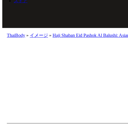
ストア
ThaiBody
»
イメージ
»
Haji Shaban Eid Pashok Al Balushi: Asi