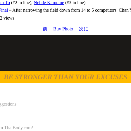
un To
(#2 in line);
Nehde Kamrane
(#3 in line)
inal
– After narrowing the field down from 14 to 5 competitors, Chan 
 views
前
Buy Photo
次に
BE STRONGER THAN YOUR EXCUSES
ggestions.
 from ThaiBody.com!