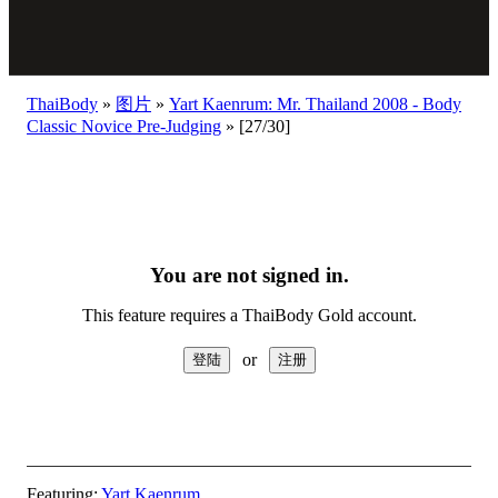
ThaiBody
»
图片
»
Yart Kaenrum: Mr. Thailand 2008 - Body
Classic Novice Pre-Judging
»
[27/30]
You are not signed in.
This feature requires a ThaiBody Gold account.
or
Featuring:
Yart Kaenrum