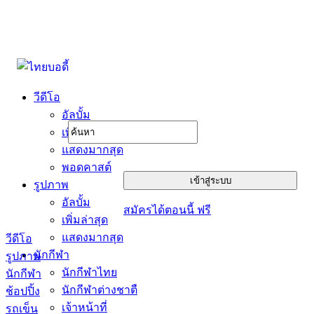
วีดีโอ
อัลบั้ม
เพิ่มล่าสุด
แสดงมากสุด
พอดคาสต์
รูปภาพ
อัลบั้ม
สมัครได้ตอนนี้ ฟรี
เพิ่มล่าสุด
แสดงมากสุด
วีดีโอ
นักกีฬา
รูปภาพ
นักกีฬาไทย
นักกีฬา
นักกีฬาต่างชาตื
ช้อปปิ้ง
เจ้าหน้าที่
รถเข็น