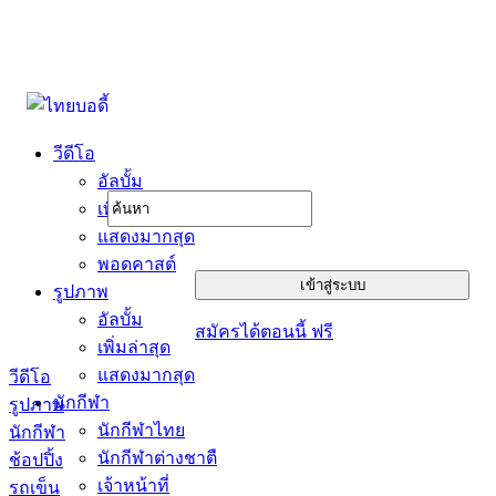
วีดีโอ
อัลบั้ม
เพิ่มล่าสุด
แสดงมากสุด
พอดคาสต์
รูปภาพ
อัลบั้ม
สมัครได้ตอนนี้ ฟรี
เพิ่มล่าสุด
แสดงมากสุด
วีดีโอ
นักกีฬา
รูปภาพ
นักกีฬาไทย
นักกีฬา
นักกีฬาต่างชาตื
ช้อปปิ้ง
เจ้าหน้าที่
รถเข็น