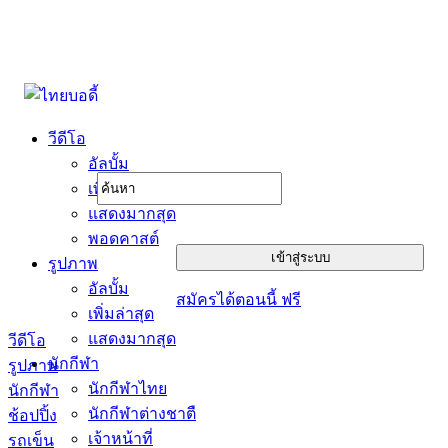
วีดีโอ
อัลบั้ม
เพิ่มล่าสุด
แสดงมากสุด
พอดคาสต์
รูปภาพ
อัลบั้ม
สมัครได้ตอนนี้ ฟรี
เพิ่มล่าสุด
แสดงมากสุด
วีดีโอ
นักกีฬา
รูปภาพ
นักกีฬาไทย
นักกีฬา
นักกีฬาต่างชาตื
ช้อปปิ้ง
เจ้าหน้าที่
รถเข็น