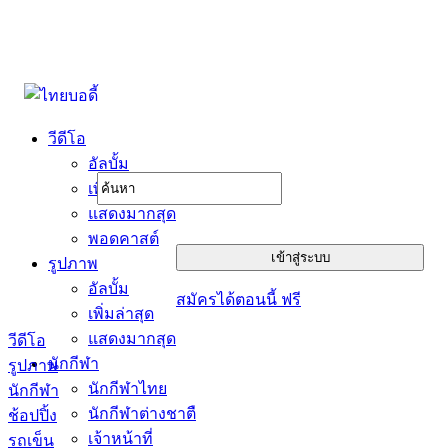
วีดีโอ
อัลบั้ม
เพิ่มล่าสุด
แสดงมากสุด
พอดคาสต์
รูปภาพ
อัลบั้ม
สมัครได้ตอนนี้ ฟรี
เพิ่มล่าสุด
แสดงมากสุด
วีดีโอ
นักกีฬา
รูปภาพ
นักกีฬาไทย
นักกีฬา
นักกีฬาต่างชาตื
ช้อปปิ้ง
เจ้าหน้าที่
รถเข็น