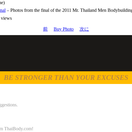
ne)
nal
– Photos from the final of the 2011 Mr. Thailand Men Bodybuilding
views
前
Buy Photo
次に
BE STRONGER THAN YOUR EXCUSES
ggestions.
 from ThaiBody.com!