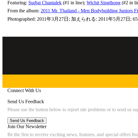
Featuring:
Sudjai Chantalek
(#1 in line);
Wichit Singthong
(#2 in li
From the album:
2011 Mr. Thailand - Men Bodybuilding Juniors Fi
Photographed: 2011年3月27日; 加えられる: 2011年5月27日; 65 
Connect With Us
Send Us Feedback
Please use the button below to report site problems or to send us su
Join Our Newsletter
Be the first to receive exciting news, features, and special offers