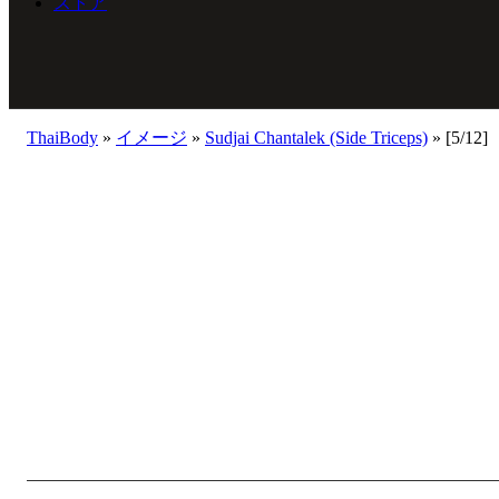
ストア
ThaiBody
»
イメージ
»
Sudjai Chantalek (Side Triceps)
»
[5/12]