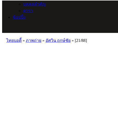
บุคคลสำคัญ
ดารา
ช้อปปิ้ง
ไทยบอดี้
»
ภาพถ่าย
»
อัศวิน ฤกษ์ชัย
»
[21/88]