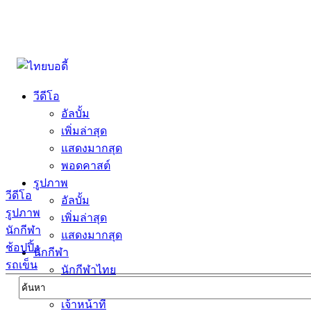
วีดีโอ
อัลบั้ม
เพิ่มล่าสุด
แสดงมากสุด
พอดคาสต์
รูปภาพ
วีดีโอ
อัลบั้ม
รูปภาพ
เพิ่มล่าสุด
นักกีฬา
แสดงมากสุด
ช้อปปิ้ง
นักกีฬา
รถเข็น
นักกีฬาไทย
นักกีฬาต่างชาตื
เจ้าหน้าที่