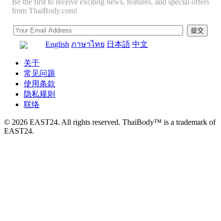
Be the first to receive exciting news, features, and special offers
from ThaiBody.com!
English
ภาษาไทย
日本語
中文
关于
常见问题
使用条款
隐私规则
联络
© 2026 EAST24. All rights reserved. ThaiBody™ is a trademark of
EAST24.