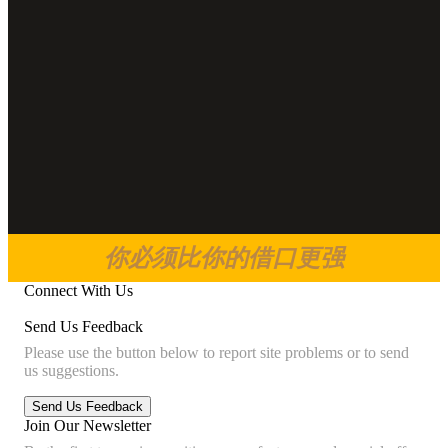
你必须比你的借口更强
Connect With Us
Send Us Feedback
Please use the button below to report site problems or to send
us suggestions.
Join Our Newsletter