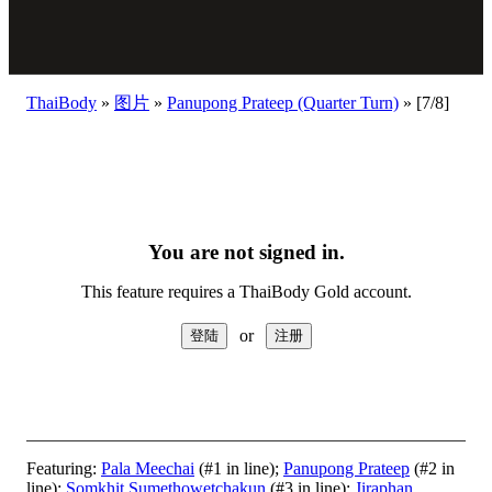
ThaiBody
»
图片
»
Panupong Prateep (Quarter Turn)
»
[7/8]
You are not signed in.
This feature requires a ThaiBody Gold account.
or
Featuring:
Pala Meechai
(#1 in line);
Panupong Prateep
(#2 in
line);
Somkhit Sumethowetchakun
(#3 in line);
Jiraphan