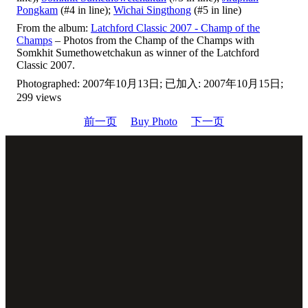
Pongkam
(#4 in line);
Wichai Singthong
(#5 in line)
From the album:
Latchford Classic 2007 - Champ of the
Champs
– Photos from the Champ of the Champs with
Somkhit Sumethowetchakun as winner of the Latchford
Classic 2007.
Photographed: 2007年10月13日; 已加入: 2007年10月15日;
299 views
前一页
Buy Photo
下一页