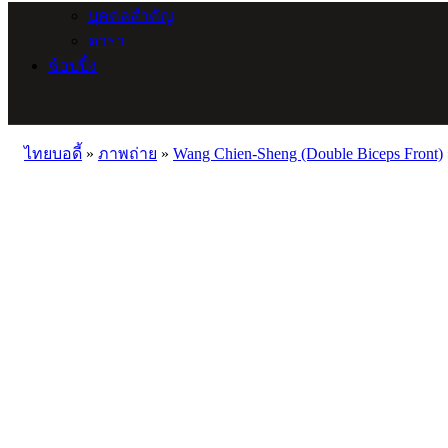
บุคคลสำคัญ
ดารา
ช้อปปิ้ง
ไทยบอดี้
»
ภาพถ่าย
»
Wang Chien-Sheng (Double Biceps Front)