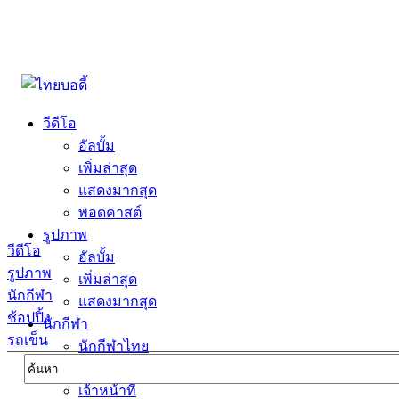
วีดีโอ
อัลบั้ม
เพิ่มล่าสุด
แสดงมากสุด
พอดคาสต์
รูปภาพ
วีดีโอ
อัลบั้ม
รูปภาพ
เพิ่มล่าสุด
นักกีฬา
แสดงมากสุด
ช้อปปิ้ง
นักกีฬา
รถเข็น
นักกีฬาไทย
นักกีฬาต่างชาตื
เจ้าหน้าที่