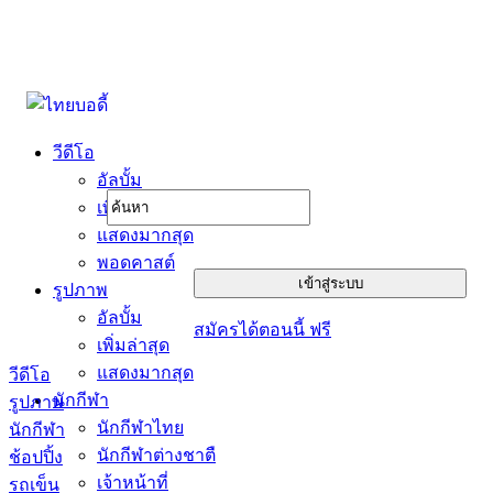
วีดีโอ
อัลบั้ม
เพิ่มล่าสุด
แสดงมากสุด
พอดคาสต์
รูปภาพ
อัลบั้ม
สมัครได้ตอนนี้ ฟรี
เพิ่มล่าสุด
แสดงมากสุด
วีดีโอ
นักกีฬา
รูปภาพ
นักกีฬาไทย
นักกีฬา
นักกีฬาต่างชาตื
ช้อปปิ้ง
เจ้าหน้าที่
รถเข็น