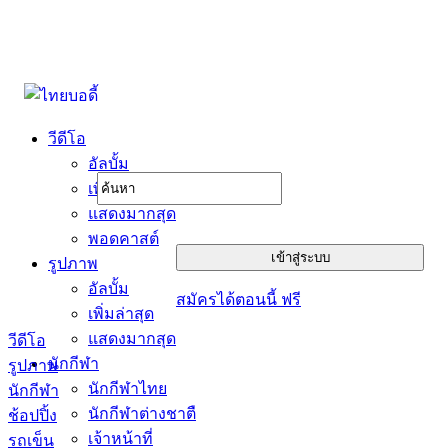
วีดีโอ
อัลบั้ม
เพิ่มล่าสุด
แสดงมากสุด
พอดคาสต์
รูปภาพ
อัลบั้ม
สมัครได้ตอนนี้ ฟรี
เพิ่มล่าสุด
แสดงมากสุด
วีดีโอ
นักกีฬา
รูปภาพ
นักกีฬาไทย
นักกีฬา
นักกีฬาต่างชาตื
ช้อปปิ้ง
เจ้าหน้าที่
รถเข็น