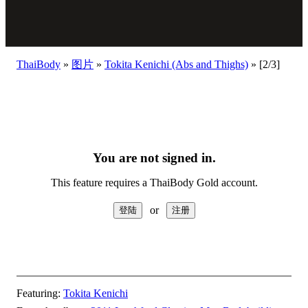
ThaiBody
»
图片
»
Tokita Kenichi (Abs and Thighs)
»
[2/3]
You are not signed in.
This feature requires a ThaiBody Gold account.
or
Featuring:
Tokita Kenichi