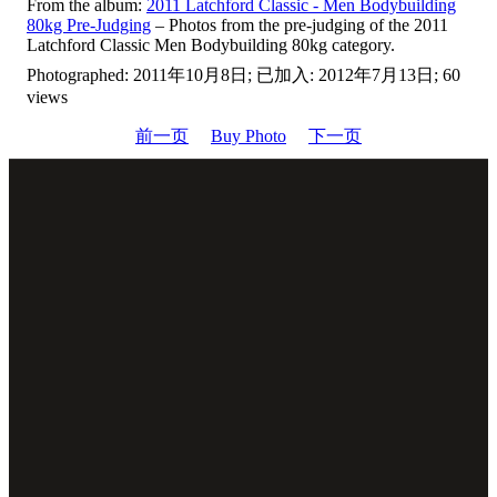
From the album:
2011 Latchford Classic - Men Bodybuilding
80kg Pre-Judging
– Photos from the pre-judging of the 2011
Latchford Classic Men Bodybuilding 80kg category.
Photographed: 2011年10月8日; 已加入: 2012年7月13日; 60
views
前一页
Buy Photo
下一页